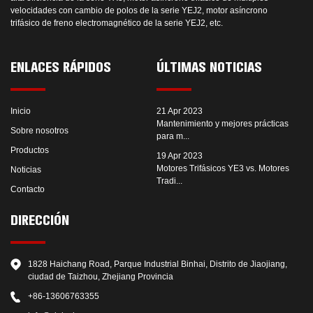
velocidades con cambio de polos de la serie YEJ2, motor asíncrono
trifásico de freno electromagnético de la serie YEJ2, etc.
ENLACES RÁPIDOS
ÚLTIMAS NOTICIAS
Inicio
21 Apr 2023
Mantenimiento y mejores prácticas
Sobre nosotros
para m...
Productos
19 Apr 2023
Motores Trifásicos YE3 vs. Motores
Noticias
Tradi...
Contacto
DIRECCIÓN
1828 Haichang Road, Parque Industrial Binhai, Distrito de Jiaojiang,
ciudad de Taizhou, Zhejiang Provincia
+86-13606763355