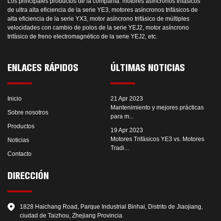
Los principales productos de la compañía: motores asíncronos trifásicos
de ultra alta eficiencia de la serie YE3, motores asíncronos trifásicos de
alta eficiencia de la serie YX3, motor asíncrono trifásico de múltiples
velocidades con cambio de polos de la serie YEJ2, motor asíncrono
trifásico de freno electromagnético de la serie YEJ2, etc.
ENLACES RÁPIDOS
ÚLTIMAS NOTICIAS
Inicio
21 Apr 2023
Mantenimiento y mejores prácticas
Sobre nosotros
para m...
Productos
19 Apr 2023
Motores Trifásicos YE3 vs. Motores
Noticias
Tradi...
Contacto
DIRECCIÓN
1828 Haichang Road, Parque Industrial Binhai, Distrito de Jiaojiang,
ciudad de Taizhou, Zhejiang Provincia