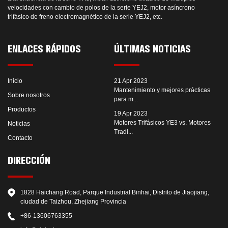
velocidades con cambio de polos de la serie YEJ2, motor asíncrono
trifásico de freno electromagnético de la serie YEJ2, etc.
ENLACES RÁPIDOS
ÚLTIMAS NOTICIAS
Inicio
21 Apr 2023
Mantenimiento y mejores prácticas
Sobre nosotros
para m...
Productos
19 Apr 2023
Motores Trifásicos YE3 vs. Motores
Noticias
Tradi...
Contacto
DIRECCIÓN
1828 Haichang Road, Parque Industrial Binhai, Distrito de Jiaojiang,
ciudad de Taizhou, Zhejiang Provincia
+86-13606763355