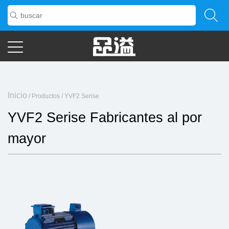
Inicio
/
Productos
/
YVF2 Serise
YVF2 Serise Fabricantes al por
mayor